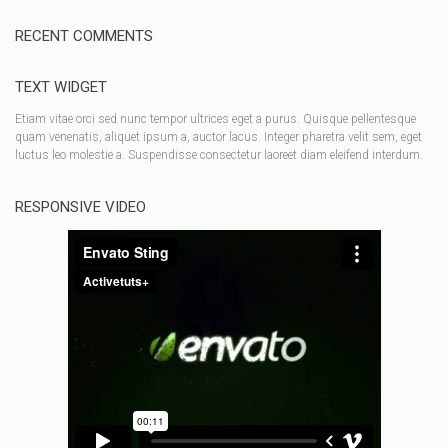
RECENT COMMENTS
TEXT WIDGET
Etiam vitae orci sed nunc tempor ultrices eget a purus. Quisque pellentesque
quam venenatis, aliquet ipsum a, auctor lacus. Integer pharetra velit sem, eget
luctus leo molestie a. Suspendisse consectetur laoreet diam eleifend interdum.
RESPONSIVE VIDEO